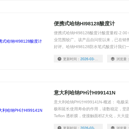
便携式哈纳HI98128酸度计
便携式哈纳HI98128酸度计酸度量程-2.00 to
业范围较广。该产品自问世以来，已在销售
好评。哈纳HI98128防水笔式酸度计我
建议。此系列产品， 我们已纳入了您所需
更新时间：
2026-03-02
浏览量
意大利哈纳PH计HI99141N
意大利哈纳PH计HI99141N-概述： 
极和延长使用寿命的作用，读数稳定，坚
Teflon 透析膜，使接触面积Z大化，大
平头设计易于清洗，也可避免将溶液中的
更新时间：
2026-03-02
浏览量