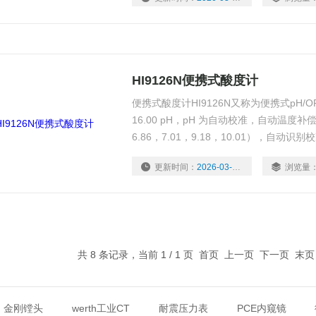
HI9126N便携式酸度计
便携式酸度计HI9126N又称为便携式pH/OR
16.00 pH，pH 为自动校准，自动温度补
6.86，7.01，9.18，10.01），自
HI9126N专为现场测定设计，优良的防
更新时间：
2026-03-02
浏览量
保测量的精度和准确性。
共 8 条记录，当前 1 / 1 页 首页 上一页 下一页 末
金刚镗头
werth工业CT
耐震压力表
PCE内窥镜