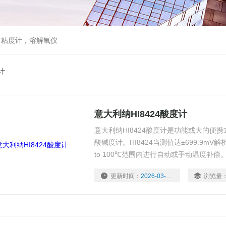
，粘度计，溶解氧仪
计
意大利纳HI8424酸度计
意大利纳HI8424酸度计是功能或大的便
酸碱度计。HI8424当测值达±699.9mV解
to 100℃范围内进行自动或手动温度补
准过程简捷。借助*进的微处理器，仪器具
更新时间：
2026-03-03
浏览量
快速准确的测量pH\\ORp\\℃。