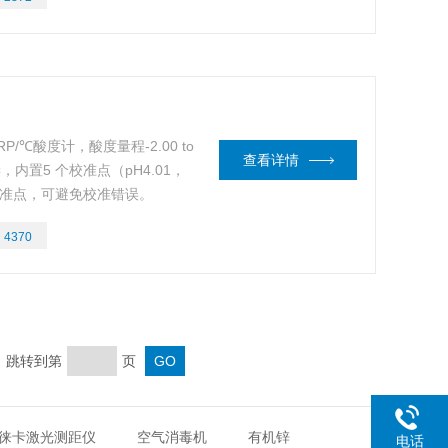
P/℃酸度计，酸度量程-2.00 to
查看详情
偿，内置5 个校准点（pH4.01，
动识别校准点，可避免校准错误。
水性能，即使在恶劣的环境中可确
：
4370
页 跳转到第
页
徕卡激光测距仪
空气消毒机
有机锌
电话