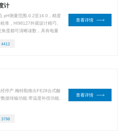
酸度计
pH测量范围-0.2至16.0，精度
查看详情
动2点校准，HI98127外观设计精巧、
意角度都可清晰读数，具有电量
：
4412
已经停产.梅特勒推出FE28台式酸
查看详情
带数据传输功能.带温度补偿功能,
：
3798