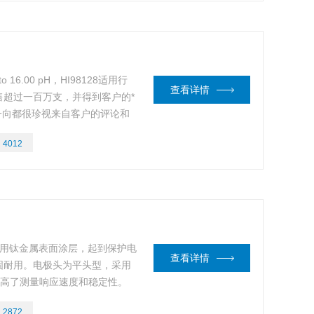
 16.00 pH，HI98128适用行
查看详情
超过一百万支，并得到客户的*
们一向都很珍视来自客户的评论和
或更多的测量功能！
：
4012
电极采用钛金属表面涂层，起到保护电
查看详情
固耐用。电极头为平头型，采用
大提高了测量响应速度和稳定性。
固体物附着在电极上。
：
2872