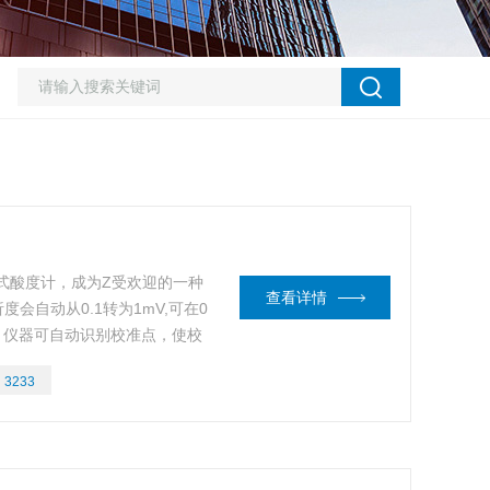
携式酸度计，成为Z受欢迎的一种
查看详情
析度会自动从0.1转为1mV,可在0
偿。仪器可自动识别校准点，使校
有电量显示与读数锁定功能。可
：
3233