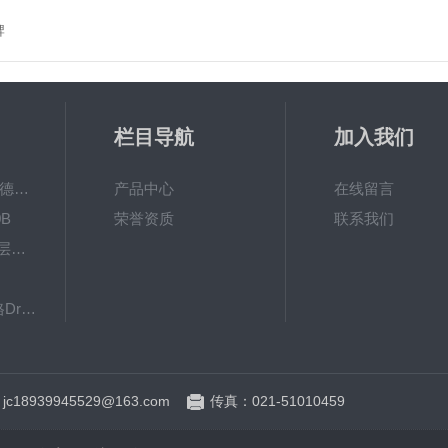
牌
栏目导航
加入我们
MPO涂镀层测厚仪德国菲希尔FISCHER
产品中心
在线留言
B
荣誉资质
联系我们
德国EPK 600BF涂层测厚仪
8103061德国德尔格Dräger检测管
英国RHOPOINT-IQ雾影仪RHOPOINT光泽度仪
c18939945529@163.com
传真：021-51010459