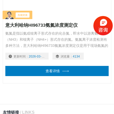
意大利哈纳HI96733氨氮浓度测定仪
氨氮是指以氨或铵离子形式存在的化合氮，即水中以游离氨
（NH3）和铵离子（NH4+）形式存在的氮。氨氮离子浓度检测有
多种方法，意大利哈纳HI96733氨氮浓度测定仪是用于现场氨氮的
快速分析仪器，具有校零和测量过程一键完成功能。*CHECKTM
更新时间：
2026-03-03
浏览量：
4134
性能核查功能，EPA标准，GLP管理功能，适用于实验室和现场快
速样品分析测量。
查看详情
友情链接
/ LINKS