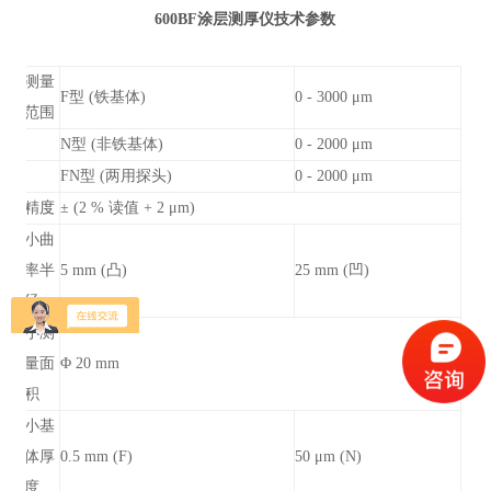
600BF涂层测厚仪技术参数
测量
F型 (铁基体)
0 - 3000 μm
范围
N型 (非铁基体)
0 - 2000 μm
FN型 (两用探头)
0 - 2000 μm
精
度
± (2 % 读值 + 2 μm)
小曲
率半
5 mm (凸)
25 mm (凹)
径
小测
量面
Φ 20 mm
积
小基
体厚
0.5 mm (F)
50 μm (N)
度