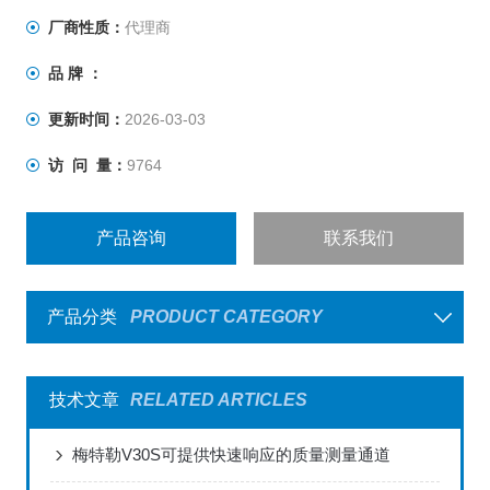
户喜爱，广泛应用于电镀、船舶、加工、桥梁、汽车、飞
厂商性质：
代理商
机制造和化工行业。
品 牌 ：
更新时间：
2026-03-03
访 问 量：
9764
产品咨询
联系我们
产品分类
PRODUCT CATEGORY
技术文章
RELATED ARTICLES
梅特勒V30S可提供快速响应的质量测量通道