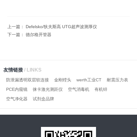
上一篇：
Defelsko/狄夫斯高 UTG超声波测厚仪
下一篇：
德尔格开管器
友情链接
/ LINKS
防泄漏透明双层软连接
金刚镗头
werth工业CT
耐震压力表
PCE内窥镜
徕卡激光测距仪
空气消毒机
有机锌
空气净化器
试剂盒品牌