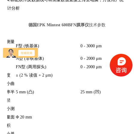
计分析
德国EPK Mintest 600BFN膜厚仪
技术参数
测量
F型 (铁基体)
0 - 3000 μm
范围
N型 (非铁基体)
0 - 2000 μm
FN型 (两用探头)
0 - 2000 μm
度
± (2 % 读值 + 2 μm)
小曲
率半
5 mm (凸)
25 mm (凹)
径
小测
量面
Φ 20 mm
积
小基