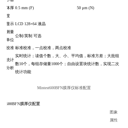
体厚
0.5 mm (F)
50 μm (N)
度
显示
LCD 128×64 液晶
测量
公制/英制 可选
单位
校准
标准校准，一点校准，两点校准
实时统计；读值个数，大、小、平均值，标准方差；大批组
统计
数10个，每组存储量1000个；自由设置块统计数，实现二次
分析
统计功能
Mintest600BFN膜厚仪标准配置
600BFN膜厚仪
配置
图象
属性