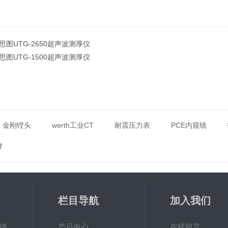
思图UTG-2650超声波测厚仪
思图UTG-1500超声波测厚仪
金刚镗头
werth工业CT
耐震压力表
PCE内窥镜
牌
栏目导航
加入我们
MPO涂镀层测厚仪德国菲希尔FISCHER
产品中心
在线留言