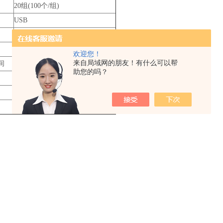
20组(100个/组)
USB
可选
2节3v AA碱性电池
欢迎您！
来自局域网的朋友！有什么可以帮
间
大于100小时(不开背光时)
助您的吗？
工作电流不大于3v
150 x 74 x 33mm
245g