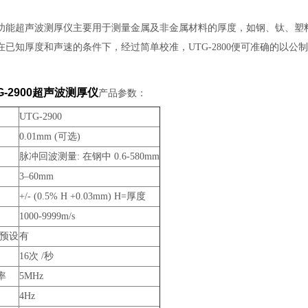
功能超声波测厚仪主要用于测量金属及非金属材料的厚度，如钢、钛、塑
在已知厚度和声速的条件下，经过简单校准，UTG-2800便可准确的以公
G-2900超声波测厚仪
产品参数：
UTG-2900
0.01mm (可选)
脉冲回波测量: 在钢中 0.6-580mm
3–60mm
+/- (0.5% H +0.03mm) H=厚度
1000-9999m/s
警预设
有
16次 /秒
率
5MHz
4Hz