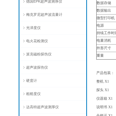
德国EPK超声波测厚仪
数据存储
数据输出
梅克罗尼超声波流量计
微型打印机
电源
光泽度仪
持续工作时
电量消耗
电火花检测仪
外形尺寸
派克磁粉探伤仪
重量
超声波探伤仪
产品包装：
硬度计
整机 X1
探头 X1
粗糙度仪
仪器箱 X1
达高特超声波测厚仪
说明书 X1
合格证 X1