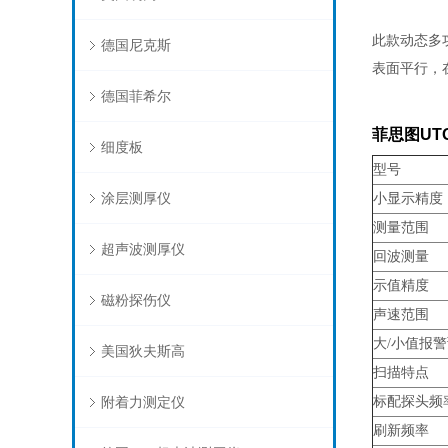
此款动态多
德国尼克斯
表面平行，
德国菲希尔
菲思图UT
细度板
型号
涂层测厚仪
小显示精度
测量范围
超声波测厚仪
回波测量
示值精度
磁粉探伤仪
声速范围
大/小值报
美国狄夫斯高
扫描特点
附着力测定仪
标配探头频
刷新频率