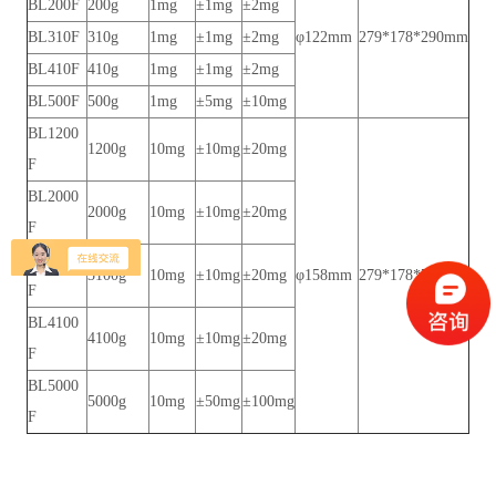
BL200F
200g
1mg
±1mg
±2mg
BL310F
310g
1mg
±1mg
±2mg
φ122mm
279*178*290mm
BL410F
410g
1mg
±1mg
±2mg
BL500F
500g
1mg
±5mg
±10mg
BL1200
1200g
10mg
±10mg
±20mg
F
BL2000
2000g
10mg
±10mg
±20mg
F
BL3100
3100g
10mg
±10mg
±20mg
φ158mm
279*178*78mm
F
BL4100
4100g
10mg
±10mg
±20mg
F
BL5000
5000g
10mg
±50mg
±100mg
F