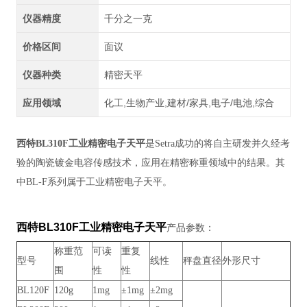
仪器精度
千分之一克
价格区间
面议
仪器种类
精密天平
应用领域
化工,生物产业,建材/家具,电子/电池,综合
西特BL310F工业精密电子天平
是Setra成功的将自主研发并久经考
验的陶瓷镀金电容传感技术，应用在精密称重领域中的结果。其
中BL-F系列属于工业精密电子天平。​
西特BL310F工业精密电子天平
产品参数：
称重范
可读
重复
型号
线性
秤盘直径
外形尺寸
围
性
性
BL120F
120g
1mg
±1mg
±2mg