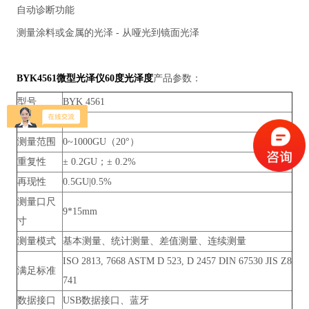
自动诊断功能
测量涂料或金属的光泽 - 从哑光到镜面光泽
BYK4561微型光泽仪60度光泽度
产品参数：
型号
BYK 4561
测量角度
60°
测量范围
0~1000GU（20°）
重复性
± 0.2GU；± 0.2%
再现性
0.5GU|0.5%
测量口尺
9*15mm
寸
测量模式
基本测量、统计测量、差值测量、连续测量
ISO 2813, 7668 ASTM D 523, D 2457 DIN 67530 JIS Z8
满足标准
741
数据接口
USB数据接口、蓝牙