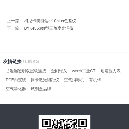
上一篇：
柯尼卡美能达cr10plus色差仪
下一篇：
BYK4563微型三角度光泽仪
友情链接
/ LINKS
防泄漏透明双层软连接
金刚镗头
werth工业CT
耐震压力表
PCE内窥镜
徕卡激光测距仪
空气消毒机
有机锌
空气净化器
试剂盒品牌