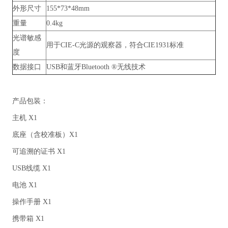
外形尺寸
155*73*48mm
重量
0.4kg
光谱敏感
用于CIE-C光源的观察器，符合CIE1931标准
度
数据接口
USB和蓝牙Bluetooth ®无线技术
产品包装：
主机 X1
底座（含校准板）X1
可追溯的证书 X1
USB线缆 X1
电池 X1
操作手册 X1
携带箱 X1