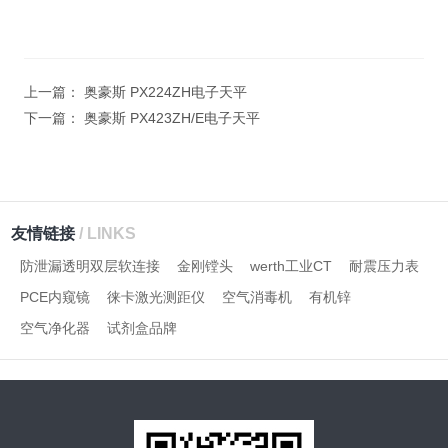
上一篇：
奥豪斯 PX224ZH电子天平
下一篇：
奥豪斯 PX423ZH/E电子天平
友情链接
/ LINKS
防泄漏透明双层软连接
金刚镗头
werth工业CT
耐震压力表
PCE内窥镜
徕卡激光测距仪
空气消毒机
有机锌
空气净化器
试剂盒品牌