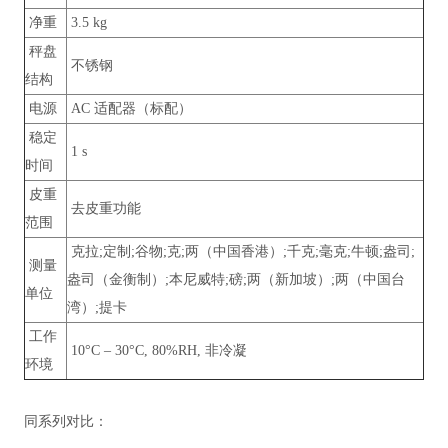
净重
3.5 kg
秤盘
不锈钢
结构
电源
AC 适配器（标配）
稳定
1 s
时间
皮重
去皮重功能
范围
克拉;定制;谷物;克;两（中国香港）;千克;毫克;牛顿;盎司;
测量
盎司（金衡制）;本尼威特;磅;两（新加坡）;两（中国台
单位
湾）;提卡
工作
10°C – 30°C, 80%RH, 非冷凝
环境
同系列对比：