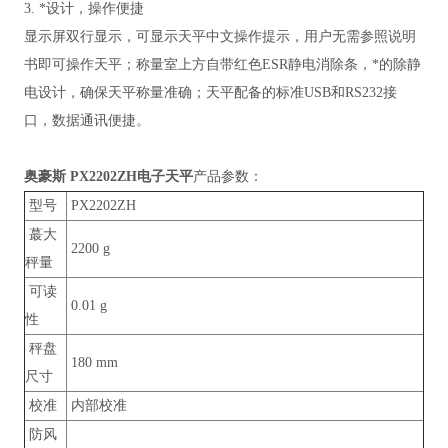
3. *设计，操作便捷
显示屏双行显示，可显示天平中文操作提示，用户无需参照说明
书即可操作天平；称量室上方自带红色ESR静电消除条，*的除静
电设计，确保天平称量准确；天平配备的标准USB和RS232接
口，数据通讯便捷。
奥豪斯 PX2202ZH电子天平
产品参数：
型号
PX2202ZH
蕞大
2200 g
秤量
可读
0.01 g
性
秤盘
180 mm
尺寸
校准
内部校准
防风