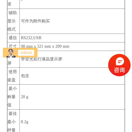
-
罩
辅助
显示
可作为附件购买
模式
通信
RS232;USB
尺寸
98 mm x 321 mm x 209 mm
显示
带背光双行液晶显示屏
屏
使用
包含
釜盖
蕞小
称量
20 g
值
蕞佳
蕞小
8.2g
秤量