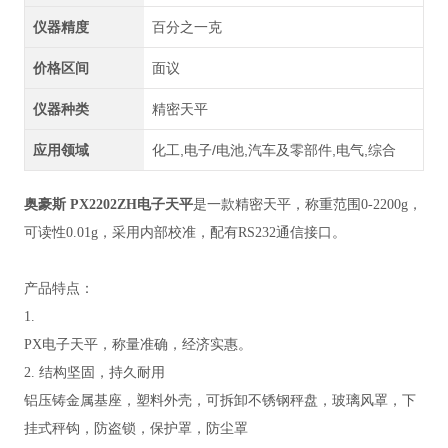
仪器精度
百分之一克
价格区间
面议
仪器种类
精密天平
应用领域
化工,电子/电池,汽车及零部件,电气,综合
奥豪斯 PX2202ZH电子天平
是一款精密天平，称重范围0-2200g，
可读性0.01g，采用内部校准，配有RS232通信接口。
产品特点：
1.
PX电子天平，称量准确，经济实惠。
2. 结构坚固，持久耐用
铝压铸金属基座，塑料外壳，可拆卸不锈钢秤盘，玻璃风罩，下
挂式秤钩，防盗锁，保护罩，防尘罩