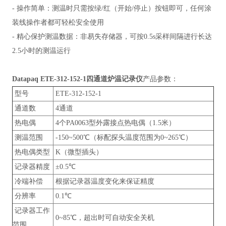
- 操作简单：测温时只需按绿/红（开始/停止）按钮即可，任何涂
装线操作者都可轻松安全使用
- 精心保护测温数据：非易失存储器，可按0.5s采样间隔进行长达
2.5小时的测温运行
Datapaq ETE-312-152-1四通道炉温记录仪
产品参数：
型号
ETE-312-152-1
通道数
4通道
热电偶
4个PA0063型外露接点热电偶（1.5米）
测温范围
-150~500℃（标配探头温度范围为0~265℃）
热电偶类型
K（微型插头）
记录器精度
±0.5℃
冷端补偿
根据记录器温度变化来保证精度
分辨率
0.1℃
记录器工作
0~85℃，超出时可自动安全关机
范围