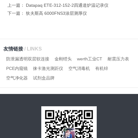
上一篇：
Datapaq ETE-312-152-2四通道炉温记录仪
下一篇：
狄夫斯高 6000FNS3涂层测厚仪
友情链接
/ LINKS
防泄漏透明双层软连接
金刚镗头
werth工业CT
耐震压力表
PCE内窥镜
徕卡激光测距仪
空气消毒机
有机锌
空气净化器
试剂盒品牌