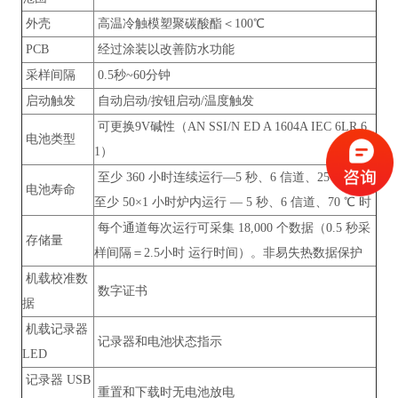
外壳
高温冷触模塑聚碳酸酯＜100℃
PCB
经过涂装以改善防水功能
采样间隔
0.5秒~60分钟
启动触发
自动启动/按钮启动/温度触发
可更换9V碱性（AN SSI/N ED A 1604A IEC 6LR 6
电池类型
1）
至少 360 小时连续运行—5 秒、6 信道、25 ℃ 时；
电池寿命
至少 50×1 小时炉内运行 — 5 秒、6 信道、70 ℃ 时
每个通道每次运行可采集 18,000 个数据（0.5 秒采
存储量
样间隔＝2.5小时 运行时间）。非易失热数据保护
机载校准数
数字证书
据
机载记录器
记录器和电池状态指示
LED
记录器 USB
重置和下载时无电池放电