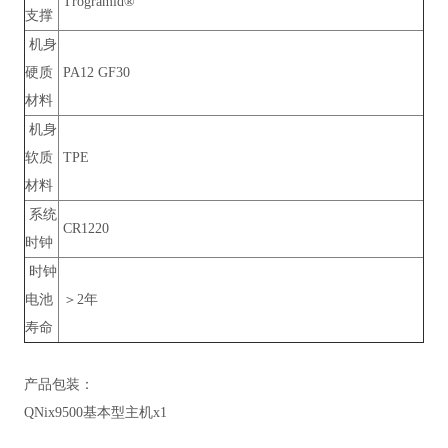
Trogramid®
支撑
机身
硬质
PA12 GF30
材料
机身
软质
TPE
材料
系统
CR1220
时钟
时钟
电池
＞2年
寿命
产品包装：
QNix9500基本型主机x1