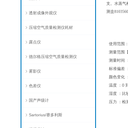
支。水蒸气检
测盒810356
透射成像外观仪
压缩空气质量检测仪耗材
露点仪
使用范围
测量范围
德尔格压缩空气质量检测仪
测量时间
标准偏差
雾影仪
颜色变化
0
温度
：
色差仪
湿度
：比
国产声级计
压力
：检
Sartorius/赛多利斯