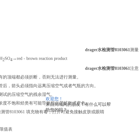
drager水检测管8103061
测量
H
SO
→red - brown reaction product
2
4
drager水检测管8103061
注意
有的顶端都必须折断，否则无法进行测量。
管后，箭头必须指向远离压缩空气或者气瓶的方向。
测试的压缩空气的残余湿气。
欢迎您！
浓度不饱和烃类有可能导致指示层扩散式变色。
来自局域网的朋友！有什么可以帮
助您的吗？
r水检测管8103061 填充物有毒，打开时避免接触皮肤或眼睛
极限值表