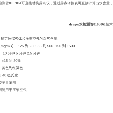
测管8103061可直接替换露点仪，通过露点转换表可直接计算出水含量，仅适用
0
drager水检测管8103061
技术
.
：
确定压缩气体和压缩空气的湿气含量
mg/m3
25
250
35
500
150
1500
【
】 ：
到
到
到
10
5
2.5
：
分钟
分钟
分钟
15
20%
：±
到
：黄色到红褐色
40
到
摄氏度
较测量范围
测管用于压缩空气