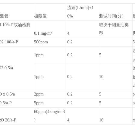
流速(L/min)±1
检测管
极限值
0%
测试时间(分）
il 10/a-P或油检测
取决于测量油类
盒
0.1 mg/m³
4
型
2 100/a-P
500ppm
0.2
1ppm
0.2
5
2 0.5/a
1ppm
0.2
10
2
 x 0.5/a
2ppm
0.2
5
p
O 5/a-P
5ppm
0.2
5
60ppm(45mg/m 3
O 20/a-P
)
4
10
m