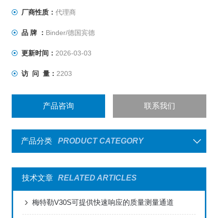
为VBG24）安全标准，一般应用于化工工业以及染料工
厂商性质：
代理商
业。采用微处理器比例及分为分（PID）控制器
品 牌 ：
Binder/德国宾德
更新时间：
2026-03-03
访 问 量：
2203
产品咨询
联系我们
产品分类
PRODUCT CATEGORY
技术文章
RELATED ARTICLES
梅特勒V30S可提供快速响应的质量测量通道