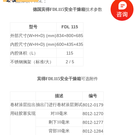
★ 内腔体积：115L；
德国宾得FDL115安全干燥箱
技术参数
型号
FDL 115
外部尺寸(W×H×D) (mm)
834×800×685
内腔尺寸(W×H×D) (mm)
600×435×435
内腔体积（L）
115
不锈钢搁架（标准/大）
2 / 5
宾得FDL115安全干燥箱
可选附件
描述
编号
卷材涂层拉出
抽出门进行卷材涂层测试
8012-0179
用硅胶塞实现
对10毫米
8012-1270
剩下10毫米
8012-1277
背部10毫米
8012-1284