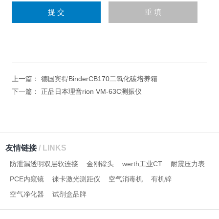
上一篇：
德国宾得BinderCB170二氧化碳培养箱
下一篇：
正品日本理音rion VM-63C测振仪
友情链接
/ LINKS
防泄漏透明双层软连接
金刚镗头
werth工业CT
耐震压力表
PCE内窥镜
徕卡激光测距仪
空气消毒机
有机锌
空气净化器
试剂盒品牌