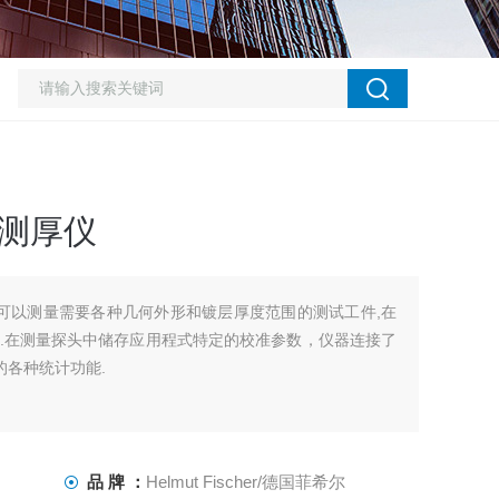
层测厚仪
厚仪可以测量需要各种几何外形和镀层厚度范围的测试工件,在
.在测量探头中储存应用程式特定的校准参数，仪器连接了
的各种统计功能.
品 牌 ：
Helmut Fischer/德国菲希尔