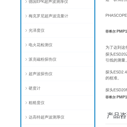
德国EPK超声波测厚仪
PHASC
梅克罗尼超声波流量计
光泽度仪
PMP
菲希尔
电火花检测仪
为了达到这
探头ESD
派克磁粉探伤仪
引线的测量
探头ESD
超声波探伤仪
的校准。
硬度计
探头ESD2
P
MP
菲希尔
粗糙度仪
产品咨
达高特超声波测厚仪