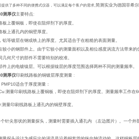
,简测实业为德国菲希尔
R公司提供了多种不同的便携式仪器，可以满足每个客户的需求
10测厚仪
主要特点:
路板上覆铜板，即使在阻焊剂下的厚度。
路板上通孔内的铜壁厚度。
，铝等镀层在钢或铁上的厚度。尤其适合于在粗糙的表面测量。
在较小的钢部件上。由于它较小的测量面积以及相位感度涡流方法带来的
同几何尺寸的部件不需要特别的校准。
部件上的电镀镍层。可以根据镍层的厚度范围选择两种不同的测量频率。
10测厚仪
印刷线路板的铜镀层厚度测量 :
E PMP10适合于厚度测量：
0Cu:测量印刷线路板上覆铜板，即使在阻焊剂下的厚度。测量频率工作在60 
80:测量印刷线路板上通孔内的铜壁厚度。
0是一个针尖形状的测量探头，测量时需要插入通孔内 （左边图片）。一个
测量探头设计为感应出的涡流是沿着铜套管的纵向轴流动的。这样铜板层