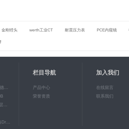
金刚镗头
werth工业CT
耐震压力表
PCE内窥镜
牌
栏目导航
加入我们
MPO涂镀层测厚仪德国菲希尔FISCHER
产品中心
在线留言
B
荣誉资质
联系我们
德国EPK 600BF涂层测厚仪
8103061德国德尔格Dräger检测管