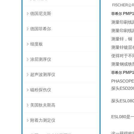
FISCHE
德国尼克斯
PMP
菲希尔
测量印刷线
德国菲希尔
测量印刷线
测量锌，铜
细度板
测量锌镀层
使得对于不
涂层测厚仪
测量钢或铁
PMP
菲希尔
超声波测厚仪
PHASCOP
探头ESD2
磁粉探伤仪
探头ESL0
美国狄夫斯高
ESL08
附着力测定仪
这一获得的