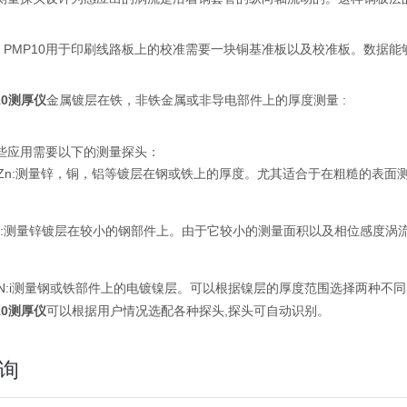
OPE PMP10用于印刷线路板上的校准需要一块铜基准板以及校准板。数
10测厚仪
金属镀层在铁，非铁金属或非导电部件上的厚度测量 :
些应用需要以下的测量探头：
20Zn:测量锌，铜，铝等镀层在钢或铁上的厚度。尤其适合于在粗糙的表
。
2.4:测量锌镀层在较小的钢部件上。由于它较小的测量面积以及相位感度
0N:i测量钢或铁部件上的电镀镍层。可以根据镍层的厚度范围选择两种不同的测量
10测厚仪
可以根据用户情况选配各种探头,探头可自动识别。
询