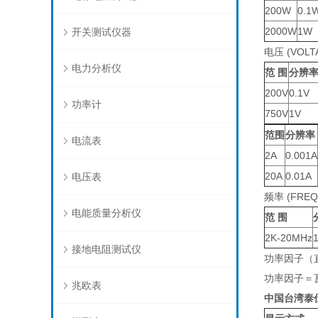
200W
0.1
2000W
1W
开关测试仪器
电压 (VOLTAG
电力分析仪
范 围
分辨
200V
0.1V
功率计
750V
1V
范围
分辨率
电流表
2A
0.001A
20A
0.01A
电压表
频率 (FREQ
电能质量分析仪
范 围
2K-20MHz
接地电阻测试仪
功率因子（
功率因子＝
兆欧表
中国台湾泰仕