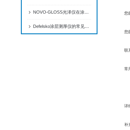
NOVO-GLOSS光泽仪在涂料生产和检测过程中的应用
您
Defelsko涂层测厚仪的常见应用有哪些？
您
联
常
详
补