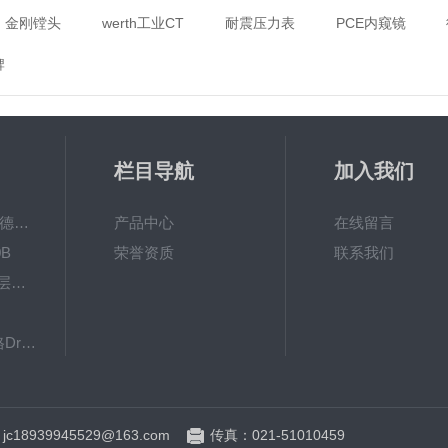
金刚镗头
werth工业CT
耐震压力表
PCE内窥镜
牌
栏目导航
加入我们
MPO涂镀层测厚仪德国菲希尔FISCHER
产品中心
在线留言
B
荣誉资质
联系我们
德国EPK 600BF涂层测厚仪
8103061德国德尔格Dräger检测管
英国RHOPOINT-IQ雾影仪RHOPOINT光泽度仪
c18939945529@163.com
传真：021-51010459