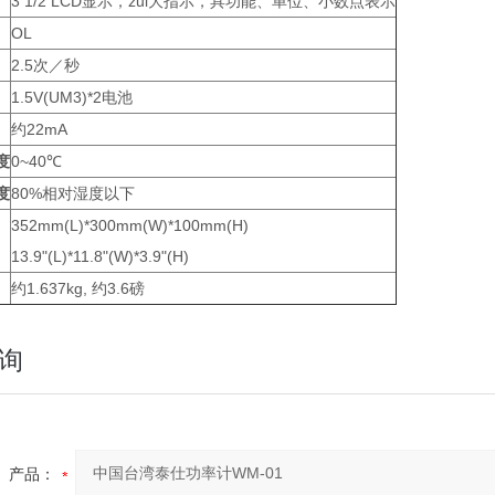
3 1/2 LCD显示，zui大指示，具功能、单位、小数点表示
OL
2.5次／秒
1.5V(UM3)*2电池
约22mA
度
0~40℃
度
80%相对湿度以下
352mm(L)*300mm(W)*100mm(H)
13.9"(L)*11.8"(W)*3.9"(H)
约1.637kg, 约3.6磅
询
产品：