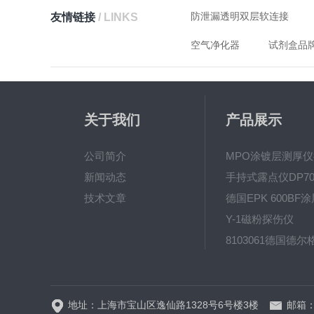
防泄漏透明双层软连接
友情链接
/ LINKS
空气净化器
试剂盒品
关于我们
产品展示
公司简介
新闻动态
手持式露点仪DP70
技术文章
Y-1磁粉探伤仪
地址：上海市宝山区逸仙路1328号6号楼3楼
邮箱：j