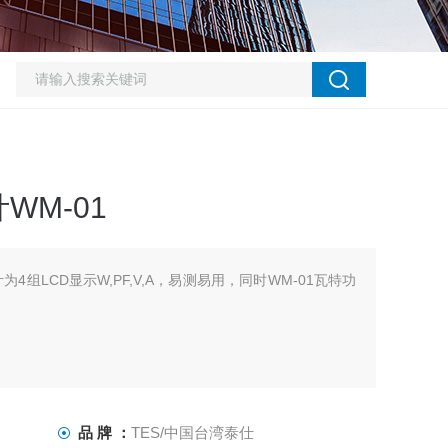
WM-01
为4组LCD显示W,PF,V,A，易测易用，同时WM-01瓦特功
品 牌 ：
TES/中国台湾泰仕