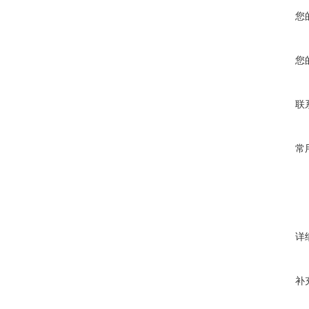
您
您
联
常
详
补