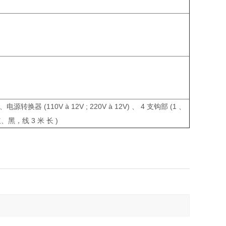
源转换器 (110V à 12V ; 220V à 12V) 、 4 支钩部 (1 、
红、黑，线 3 米 长 )