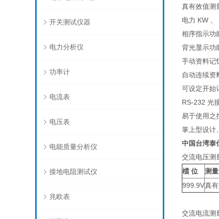
真有效值测
电力 KW 、 
开关测试仪器
相序指示功
电力分析仪
背光显示功
手动资料记忆
功率计
自动连续资料记录
可设定开始
电流表
RS-232
易于使用之
电压表
掌上型设计
中国台湾
泰
电能质量分析仪
交流电压测量 
檔 位
测量
接地电阻测试仪
999.9V
真有
兆欧表
交流电流测量 