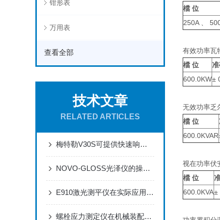
钳形表
檔 位
250A 、 50
万用表
有效功率瓦特
查看全部
檔 位
准
600.0KW
±
技术文章
无效功率乏尔测
RELATED ARTICLES
檔 位
600.0KVAR
梅特勒V30S可提供快速响应的质量测量通道
视在功率伏安测
NOVO-GLOSS光泽仪的操作与运维规范
檔 位
E910激光测平仪在实际应用场景中的作用体现
600.0KVA
±
螺栓应力测定仪在机械装配过程中的作用