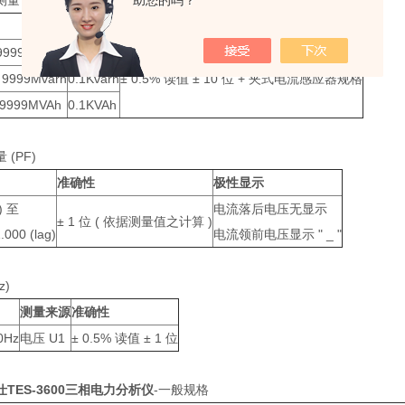
测量
助您的吗？
分辨率
准确性
 9999MWh
0.1KWh
o 9999Mvarh
0.1Kvarh
± 0.5% 读值 ± 10 位 + 夹式电流感应器规格
o 9999MVAh
0.1KVAh
(PF)
准确性
极性显示
d) 至
电流落后电压无显示
± 1 位 ( 依据测量值之计算 )
.000 (lag)
电流领前电压显示 " _ "
z)
测量来源
准确性
0Hz
电压 U1
± 0.5% 读值 ± 1 位
仕TES-3600三相电力分析仪
-一般规格