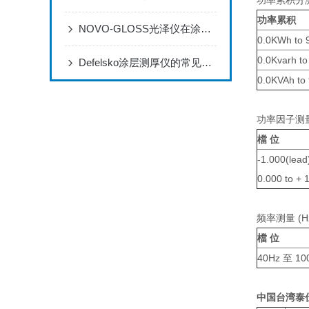
功率累积分
功率累积
NOVO-GLOSS光泽仪在涂料生产和检测过程中的应用
0.0KWh to
0.0Kvarh t
Defelsko涂层测厚仪的常见应用有哪些？
0.0KVAh t
功率因子测量 
檔 位
-1.000(lea
0.000 to + 1
频率测量 (H
檔 位
40Hz 至 10
中国台湾
泰