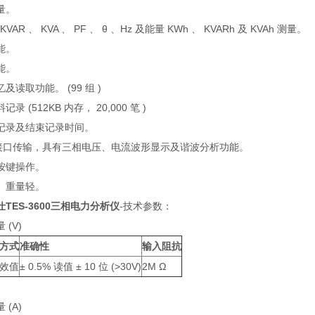
量。
KVAR 、 KVA 、 PF 、 θ 、Hz 及能量 KWh 、 KVARh 及 KVAh 测量。
能。
能。
及读取功能。 (99 组 )
 (512KB 内存， 20,000 笔 )
记录及结束记录时间。
 光接口传输，具有三相电压、电流波形显示及谐波分析功能。
按键操作。
、重量轻。
仕TES-3600三相电力分析仪
-技术参数：
(V)
方式
准确性
输入阻抗
效值
± 0.5% 读值 ± 10 位 (>30V)
2M Ω
(A)