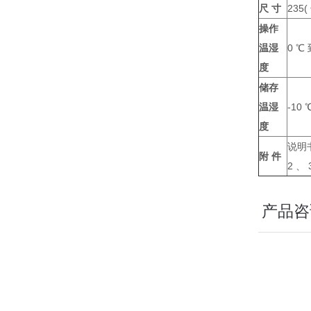
尺 寸
235(
操作
温湿
0 ℃
度
储存
温湿
-10
度
说明书
附 件
2 、
产品咨