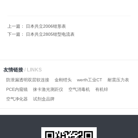
上一篇：
日本共立2006钳形表
下一篇：
日本共立2805钳型电流表
友情链接
/ LINKS
防泄漏透明双层软连接
金刚镗头
werth工业CT
耐震压力表
PCE内窥镜
徕卡激光测距仪
空气消毒机
有机锌
空气净化器
试剂盒品牌