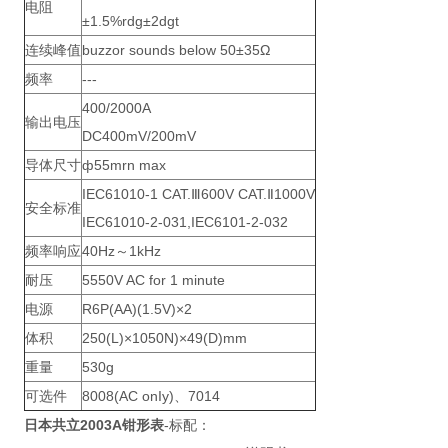
电阻
±1.5%rdg±2dgt
连续峰值
buzzor sounds below 50±35Ω
频率
---
400/2000A
输出电压
DC400mV/200mV
导体尺寸
ф55mrn max
IEC61010-1 CAT.Ⅲ600V CAT.Ⅱ1000V
安全标准
IEC61010-2-031,IEC6101-2-032
频率响应
40Hz～1kHz
耐压
5550V AC for 1 minute
电源
R6P(AA)(1.5V)×2
体积
250(L)×1050N)×49(D)mm
重量
530g
可选件
8008(AC onIy)、7014
日本共立2003A钳形表
-标配：