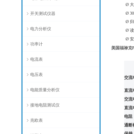
Ø
大
开关测试仪器
Ø
3
Ø
归
电力分析仪
Ø
读
Ø
安
功率计
美国
福禄克F
电流表
电压表
交流
电能质量分析仪
直流
交流
接地电阻测试仪
直流
电阻
兆欧表
通断
保持