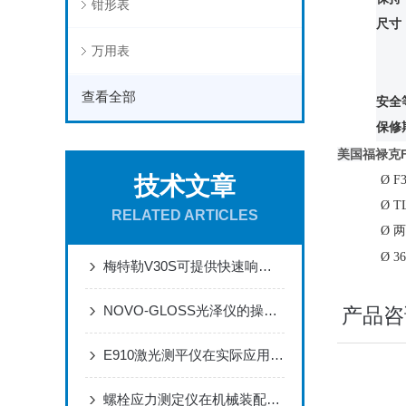
钳形表
尺寸
万用表
查看全部
安全
保修
美国
福禄克F
技术文章
Ø
F
Ø
T
RELATED ARTICLES
Ø
两
Ø
3
梅特勒V30S可提供快速响应的质量测量通道
NOVO-GLOSS光泽仪的操作与运维规范
产品咨
E910激光测平仪在实际应用场景中的作用体现
螺栓应力测定仪在机械装配过程中的作用