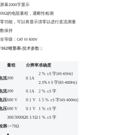
字显示
屏幕2000
000Ω的电阻量程，通断性检测
行直流测量
零功能，可以将显示清零以进
数保持
全等级：
CAT III 600V
362钳形表
-技术参数：
量程
分辨率
准确度
2 % ±
字
5
(45-65Hz)
电流
200
0.1A
字
)
2.5% ± 5
(65-400Hz
电流
200
0.1A
2 % ±
字
5
电压
600 V
0.1 V
1.5 % ±
字
5
(45-400Hz)
电压
600 V
0.1 V
1 % ±
字
5
300/3000Ω
0.1/1Ω
1 % ±
字
5
检测
<=70Ω
•