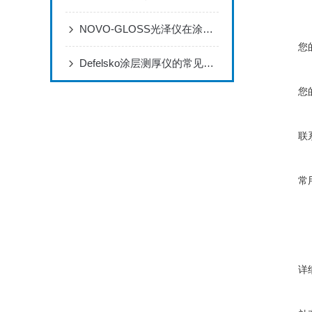
NOVO-GLOSS光泽仪在涂料生产和检测过程中的应用
您
Defelsko涂层测厚仪的常见应用有哪些？
您
联
常
详