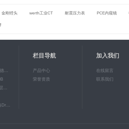
金刚镗头
werth工业CT
耐震压力表
PCE内窥镜
牌
栏目导航
加入我们
MPO涂镀层测厚仪德国菲希尔FISCHER
产品中心
在线留言
B
荣誉资质
联系我们
德国EPK 600BF涂层测厚仪
8103061德国德尔格Dräger检测管
英国RHOPOINT-IQ雾影仪RHOPOINT光泽度仪