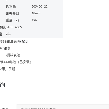
长宽高
×
×
205
60
22
钳夹开口
18mm
重量（
）
196
g
等级
CAT III 600V
期
年
2
362钳形表
-标配：
362钳表
L19B测试表笔
节
电池（已安装）
AAA
62用户手册
询