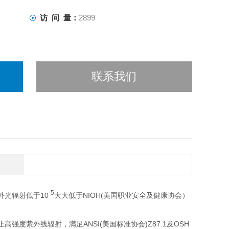
访 问 量：
2899
联系我们
-5
光辐射低于10
大大低于NIOH(美国职业安全及健康协会）
防止高强度紫外线辐射，满足ANSI(美国标准协会)Z87.1及OSH