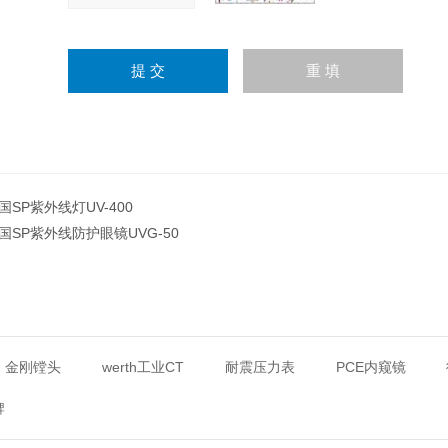
国SP紫外线灯UV-400
国SP紫外线防护眼镜UVG-50
金刚镗头
werth工业CT
耐震压力表
PCE内窥镜
牌