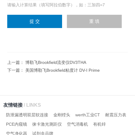
请输入计算结果（填写阿拉伯数字），如：三加四=7
上一篇：
博勒飞Brookfield流变仪DV3THA
下一篇：
美国博勒飞Brookfield粘度计 DV-I Prime
友情链接
/ LINKS
防泄漏透明双层软连接
金刚镗头
werth工业CT
耐震压力表
PCE内窥镜
徕卡激光测距仪
空气消毒机
有机锌
空气净化器
试剂盒品牌