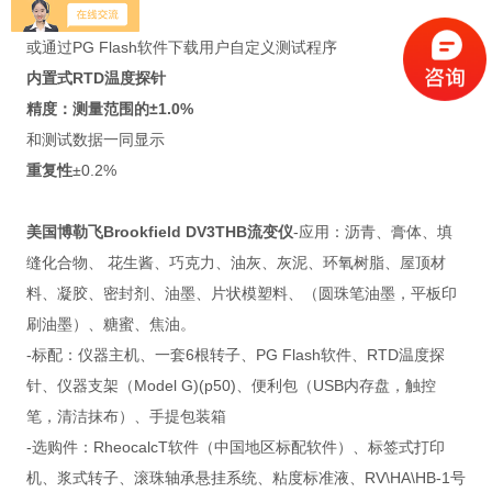
单机编程
或通过PG Flash软件下载用户自定义测试程序
内置式RTD温度探针
精度：测量范围的±1.0%
和测试数据一同显示
重复性
±0.2%
美国博勒飞Brookfield DV3THB流变仪
-应用：沥青、膏体、填
缝化合物、 花生酱、巧克力、油灰、灰泥、环氧树脂、屋顶材
料、凝胶、密封剂、油墨、片状模塑料、（圆珠笔油墨，平板印
刷油墨）、糖蜜、焦油。
-标配：仪器主机、一套6根转子、PG Flash软件、RTD温度探
针、仪器支架（Model G)(p50)、便利包（USB内存盘，触控
笔，清洁抹布）、手提包装箱
-选购件：RheocalcT软件（中国地区标配软件）、标签式打印
机、浆式转子、滚珠轴承悬挂系统、粘度标准液、RV\HA\HB-1号