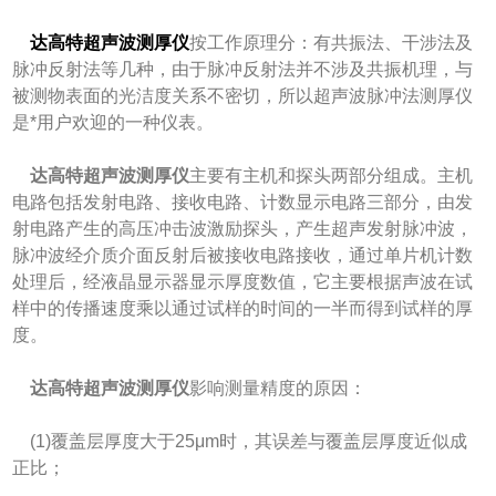
达高特超声波测厚仪
按工作原理分：有共振法、干涉法及
脉冲反射法等几种，由于脉冲反射法并不涉及共振机理，与
被测物表面的光洁度关系不密切，所以超声波脉冲法测厚仪
是*用户欢迎的一种仪表。
达高特超声波测厚仪
主要有主机和探头两部分组成。主机
电路包括发射电路、接收电路、计数显示电路三部分，由发
射电路产生的高压冲击波激励探头，产生超声发射脉冲波，
脉冲波经介质介面反射后被接收电路接收，通过单片机计数
处理后，经液晶显示器显示厚度数值，它主要根据声波在试
样中的传播速度乘以通过试样的时间的一半而得到试样的厚
度。
达高特超声波测厚仪
影响测量精度的原因：
(1)覆盖层厚度大于25μm时，其误差与覆盖层厚度近似成
正比；