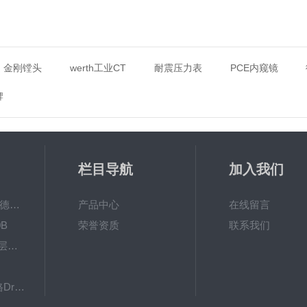
金刚镗头
werth工业CT
耐震压力表
PCE内窥镜
牌
栏目导航
加入我们
MPO涂镀层测厚仪德国菲希尔FISCHER
产品中心
在线留言
B
荣誉资质
联系我们
德国EPK 600BF涂层测厚仪
8103061德国德尔格Dräger检测管