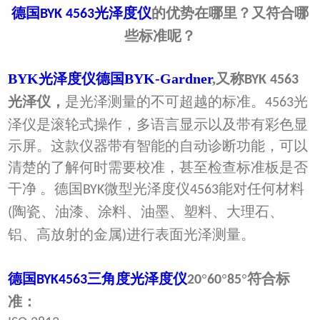
德国
光泽度仪
的优势在哪里？又符合哪
BYK 4563
些标准呢？
BYK光泽度仪德国BYK-Gardner
,又称
BYK 4563
光泽仪，
是光泽测量的不可超越的标准。
光
4563
泽仪是滚轮式操作，多语言显示以及带有彩色显
示屏。这款仪器带有智能的自动诊断功能，可以
清楚的了解何时需要校准，甚至检查标准板是否
干净 。德国
微型光泽度仪
能对任何材料
BYK
4563
陶瓷、油漆、涂料、油墨、塑料、大理石、
(
铝、高放射的金属
进行表面光泽测量。
)
德国
三角度光泽度仪
°
°
°符合标
BYK4563
20
60
85
准：