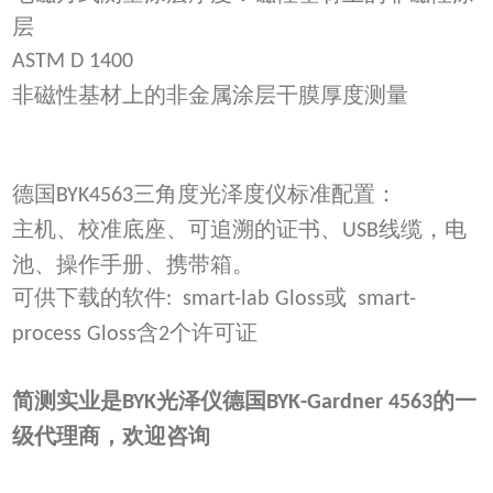
层
ASTM D 1400
非磁性基材上的非金属涂层干膜厚度
测量
德国
三角度光泽
度
仪标准配置：
BYK4563
主机、校准底座、可追溯的证书、
线缆，电
USB
池、操作手册、携带箱。
可供下载的软件
或
: smart-lab Gloss
smart-
含
个许可证
process Gloss
2
简测实业是
光泽仪德国
的一
BYK
BYK-Gardner 4563
级代理商，欢迎咨询