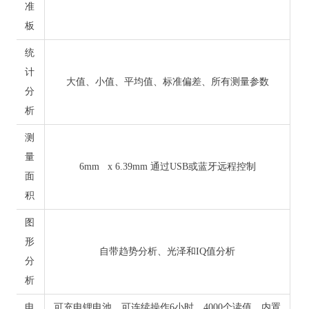
准
板
统
计
大值、小值、平均值、标准偏差、所有测量参数
分
析
测
量
6mm x 6.39mm 通过USB或蓝牙远程控制
面
积
图
形
自带趋势分析、光泽和IQ值分析
分
析
电
可充电锂电池、可连续操作6小时，4000个读值，内置