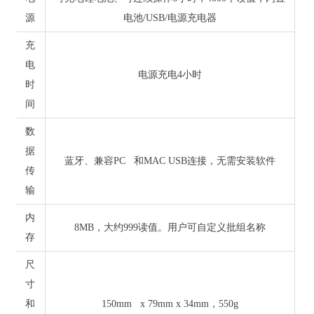
源
电池/USB/电源充电器
充
电
电源充电4小时
时
间
数
据
蓝牙、兼容PC 和MAC USB连接，无需安装软件
传
输
内
8MB，大约999读值。用户可自定义批组名称
存
尺
寸
和
150mm x 79mm x 34mm，550g