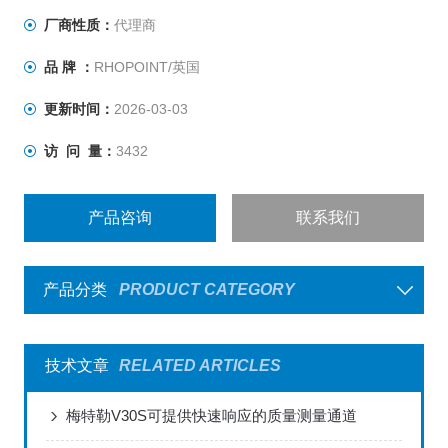
IQ Flex20 60雾影光泽仪
厂商性质：
代理商
品 牌 ：
RHOPOINT/英国
更新时间：
2026-03-03
访 问 量：
3432
产品咨询
联系我们
产
产品分类
PRODUCT CATEGORY
品
咨
技术文章
RELATED ARTICLES
询
梅特勒V30S可提供快速响应的质量测量通道