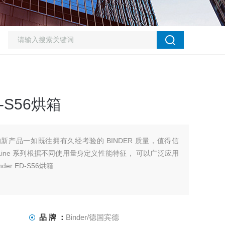
D-S56烘箱
 系列的新产品一如既往拥有久经考验的 BINDER 质量，值得信
.Line 系列根据不同使用量身定义性能特征， 可以广泛应用
r ED-S56烘箱
品 牌 ：
Binder/德国宾德