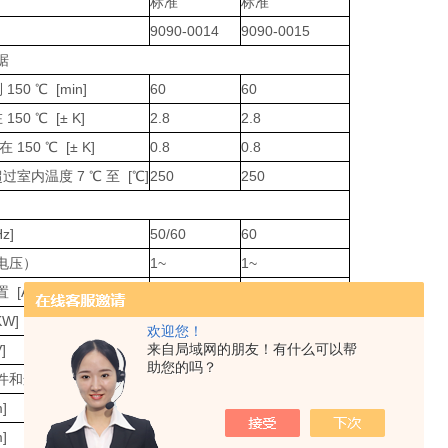
标准
标准
9090-0014
9090-0015
据
50 ℃ [min]
60
60
50 ℃ [± K]
2.8
2.8
150 ℃ [± K]
0.8
0.8
室内温度 7 ℃ 至 [℃]
250
250
z]
50/60
60
电压）
1~
1~
 [A]
6.3
6.3
W]
1.05
1.05
欢迎您！
来自局域网的朋友！有什么可以帮
]
230
120
助您的吗？
件和连接件的外壳尺寸
]
614
614
]
577
577