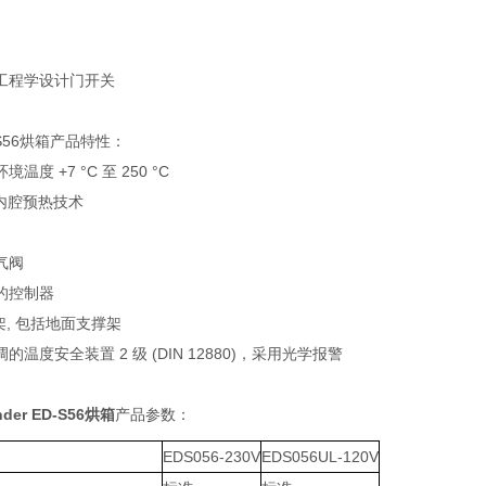
工程学设计门开关
ED-S56烘箱产品特性：
温度 +7 °C 至 250 °C
e™ 内腔预热技术
气阀
的控制器
架, 包括地面支撑架
的温度安全装置 2 级 (DIN 12880)，采用光学报警
der ED-S56烘箱
产品参数：
EDS056-230V
EDS056UL-120V