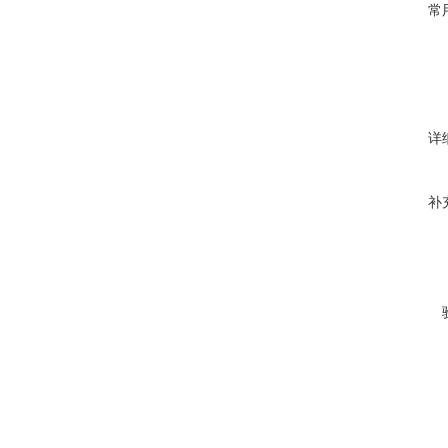
常
详
补