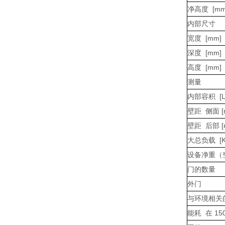
净高度 [mm
内部尺寸
宽度 [mm]
深度 [mm]
高度 [mm]
测量
内部容积 [L
壁距 侧面 [
壁距 后部 [
大总负载 [K
设备净重（空
门的数量
外门
与环境相关
能耗 在 150