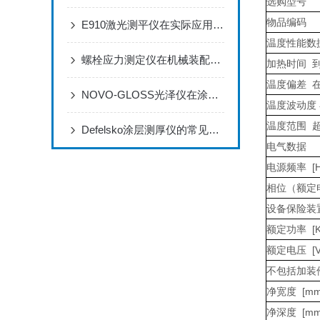
选购型号
物品编码
E910激光测平仪在实际应用场景中的作用体现
温度性能数
螺栓应力测定仪在机械装配过程中的作用
加热时间 到 1
温度偏差 在 1
NOVO-GLOSS光泽仪在涂料生产和检测过程中的应用
温度波动度 在 
温度范围 超过
Defelsko涂层测厚仪的常见应用有哪些？
电气数据
电源频率 [H
相位（额定
设备保险装置
额定功率 [K
额定电压 [V
不包括加装
净宽度 [mm
净深度 [mm