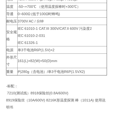
温度
-50~+700℃ （使用温度探棒时+300℃）
导通
0~600Ω (低于100Ω时蜂鸣)
耐电压
3700V AC / 分钟
IEC 61010-1 CAT.III 300V/CAT.II 600V 污染度2
安全规
IEC 61010-2-031
格
IEC 61326-1
电源
单3干电池R6P(1.5V)×2
外形尺
161(L)×82(W)×50(D)mm
寸
重量
约280g（含电池）/单3干电池R6P(1.5VX2)
-标配：
7210(测试线）8918保险丝{0.8A/600V)
8919保险丝（10A/600V) 8216K形温度探测 棒（1011A) 使用说
明书