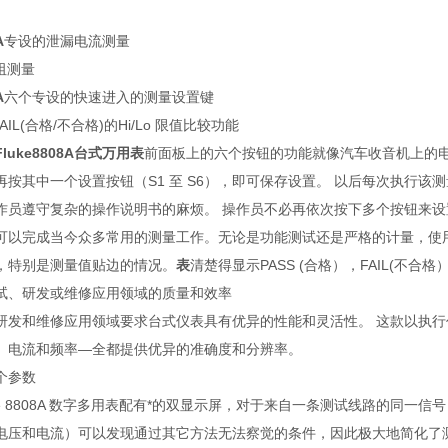
A
专设的泄漏电流测量
电阻测量
A
六个专设的快速进入的测量设置键
FAIL(合格/不合格)的Hi/Lo 限值比较功能
luke8808A台式万用表
前面板上的六个按钮的功能就像汽车收音机上的电台
再按其中一个设置按钮（S1 至 S6），即可保存设置。 以后每次执行该
作员遵守复杂的操作说明书的麻烦。 操作员不必再依次按下多个按钮来
可以完成当今众多常用的测量工作。无论是功能测试还是严格的计量，使用PAS
，特别是测量值贴边的情况。
表
清楚得显示PASS (合格），FAIL(不
试、研发或维修应用领域的质量和效率
研发和维修应用领域要求台式仪表具有优异的性能和灵活性。 这款以执行
、电流和频率—全都提供优异的准确度和分辨率。
个参数
ke 8808A 数字多用表配有*的双显示屏，对于来自一条测试线路的同
电压和电流）可以发现通过其它方法无法察觉的条件，因此极大地简化了