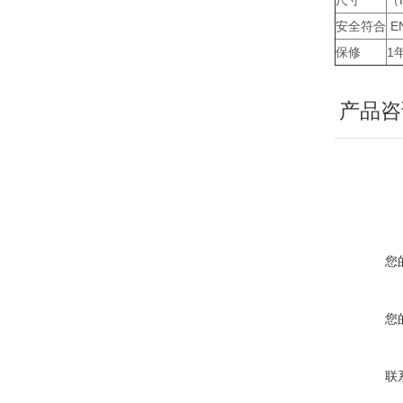
尺寸
（H
安全符合
EN
保修
1
产品咨
您
您
联