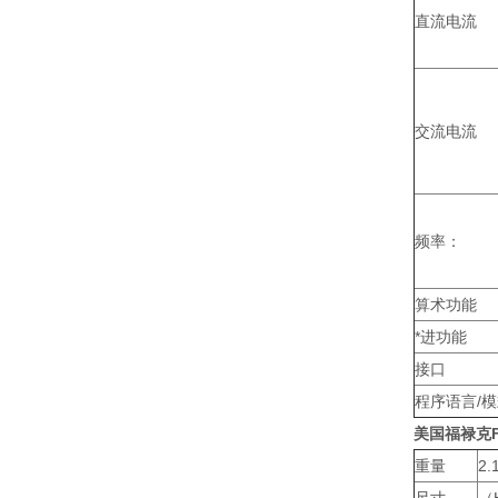
直流电流
交流电流
频率：
算术功能
*进功能
接口
程序语言/
美国
福禄克
重量
2.1