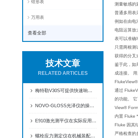
钳形表
测量敏感的
普通多用表
万用表
例如在由电池
电阻运算放大
查看全部
表可以准确地
只需两根测试
获得的分叉式
技术文章
鉴于此，如
RELATED ARTICLES
成连接。 
FlukeVie
梅特勒V30S可提供快速响应的质量测量通道
通过 Flu
的功能。 
NOVO-GLOSS光泽仪的操作与运维规范
View® Fo
内置 Fluke
E910激光测平仪在实际应用场景中的作用体现
Fluke
严格检查的
螺栓应力测定仪在机械装配过程中的作用