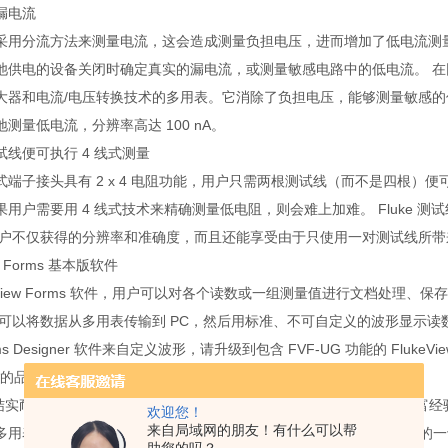
漏电流
采用分流方法来测量电流，这会造成测量负担电压，进而增加了低电流测
供电的设备关闭时确定真实的漏电流，或测量敏感电路中的低电流。 在同类产品
器和电流/电压转换技术的多用表。它消除了负担电压，能够测量敏感的低电流
测量低电流，分辨率高达 100 nA。
线便可执行 4 线式测量
端子接头具有 2 x 4 电阻功能，用户只需两根测试线（而不是四根）便
果用户需要用 4 线式技术来精确测量低电阻，则会难上加难。 Fluke
用户不仅获得的分辨率和准确度，而且还能享受由于只使用一对测试线所
w® Forms 基本版软件
keView Forms 软件，用户可以对各个读数或一组测量值进行文档处理、
它可以将数据从多用表传输到 PC，然后用标准、不可自定义的波形显示读数
rms Designer 软件来自定义波形，请升级到包含 FVF-UG 功能的 FlukeView
 *的品质
 因其结实耐用、稳定可靠和精确无误的多用表而享誉世界。 借助我们的丰
欢迎您！
来自局域网的朋友！有什么可以帮
多用表。 事实上，Fluke 仪表的性能通常高于规定的性能指标。 我们