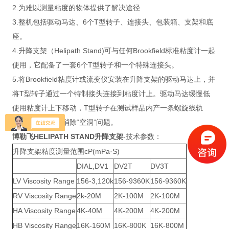
2.为难以测量粘度的物体提供了解决途径
3.整机包括驱动马达、6个T型转子、连接头、包装箱、支架和底
座。
4.升降支架（Helipath Stand)可与任何Brookfield标准粘度计一起
使用，它配备了一套6个T型转子和一个特殊连接头。
5.将Brookfield粘度计或流变仪安装在升降支架的驱动马达上，并
将T型转子通过一个特制接头连接到粘度计上。驱动马达缓慢低
使用粘度计上下移动，T型转子在测试样品内产一条螺旋线轨
迹，这样就可以消除“空洞”问题。
博勒飞HELIPATH STAND升降支架
-技术参数：
升降支架粘度测量范围cP(mPa·S)
DIAL,DV1
DV2T
DV3T
LV Viscosity Range
156-3,120k
156-9360K
156-9360K
RV Viscosity Range
2k-20M
2K-100M
2K-100M
HA Viscosity Range
4K-40M
4K-200M
4K-200M
HB Viscosity Range
16K-160M
16K-800K
16K-800M