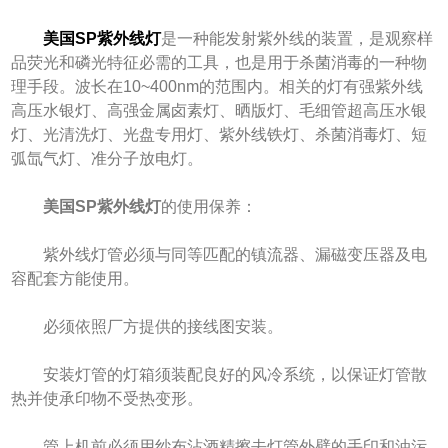
美国SP紫外线灯
是一种能发射紫外线的装置，是观察样
品荧光和磷光特征必需的工具，也是用于杀菌消毒的一种物
理手段。波长在10~400nm的范围内。相关的灯有强紫外线
高压水银灯、高强金属卤素灯、晒版灯、毛细管超高压水银
灯、光清洗灯、光盘专用灯、紫外线铁灯、杀菌消毒灯、短
弧氙气灯、准分子放电灯。
美国SP紫外线灯
的使用保养：
紫外线灯管必须与同等匹配的镇流器、漏磁变压器及电
容配套方能使用。
必须依照厂方提供的接线图安装。
安装灯管的灯箱须装配良好的风冷系统，以保证灯管散
热并使承印物不受热变形。
管上机前必须用纱布沾酒精擦去灯管外壁的手印和油污