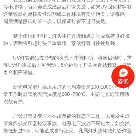
等不洁物，否则会造成燃点后灯管失透，如果UV固化材料有
含量较高的易挥发性溶剂或工作环境有粉尘污染，请每隔一
周用酒精擦试灯管一次，以保证灯管不过早失透。
整个使用过程中，灯头和灯具接触点之间应保持良好接
触，否则将引起灯头严重氧化，致使灯管封接处炸裂。
UV灯管必须在冷却的状态下才能起动。再次启动时，需
等UV灯*冷却后方可启动，5分钟后；开关次数越频繁，灯管
寿命相应缩短。
新光电光源厂高压汞灯的平均寿命是100-1000小时，正
常工作时灯管的表面温度是600~700℃。主要与其灯管启动
次数有关。
严禁灯管及变压器在超负荷的状态下工作，以免发生灯
管爆炸或变压器烧毁事故。电源电压波动不应过大，如突然
降低超过5%，可能造成自行熄灭。凡属灯头烧坏致灯管炸裂