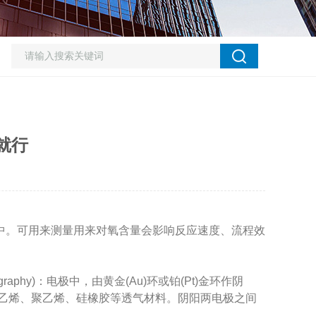
就行
中。可用来测量用来对氧含量会影响反应速度、流程效
ography)：电极中，由黄金(Au)环或铂(Pt)金环作阴
氯乙烯、聚乙烯、硅橡胶等透气材料。阴阳两电极之间