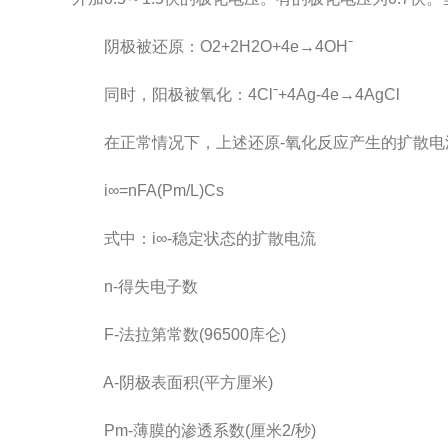
阴极被还原：O2+2H2O+4e→4OHˉ
同时，阳极被氧化：4Clˉ+4Ag-4e→4AgCl
在正常情况下，上述还原-氧化反应产生的扩散电流
i∞=nFA(Pm/L)Cs
式中：i∞-稳定状态的扩散电流
n-得失电子数
F-法拉第常数(96500库仑)
A-阴极表面积(平方厘米)
Pm-薄膜的渗透系数(厘米2/秒)