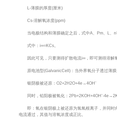
L-薄膜的厚度(厘米)
Cs-溶解氧浓度(ppm)
当电极结构和薄膜确定之后，式中A、Pm、L、n等均为
式中：i∞=KCs。
因此可见，只要测得扩散电流i∞，即可测得溶解氧
原电池型(GalvanicCell)：当外界氧分子透
银阴极被还原：O2+2H2O+4e→4OHˉ
同时，铅阳极被氧化：2Pb+2KOH+4OHˉ-4e→2KH
即：氧在银阴极上被还原为氢氧根离子，并同时向
电流通过，其值与溶氧浓度成正比。