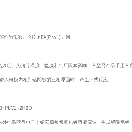
常数。令K=nFA(Pm/L)，则上
浓度。为消除温度、盐度和气压因素影响，各型号产品采用各
过薄膜进入电极内相到达阴极的三相界面时，产生下式反应。
PbO2+2H2O
外电路获得电子；铅阳极被氢氧化钾溶液腐蚀，生成铅酸氢钾，