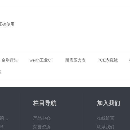
何正确使用
金刚镗头
werth工业CT
耐震压力表
PCE内窥镜
牌
栏目导航
加入我们
MPO涂镀层测厚仪德国菲希尔FISCHER
产品中心
在线留言
B
荣誉资质
联系我们